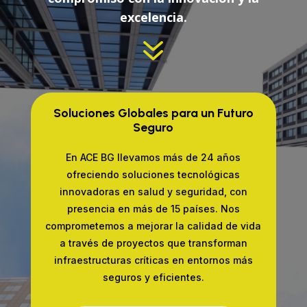
excelencia.
7
Soluciones Globales para un Futuro
Seguro
En ACE BG llevamos más de 24 años
ofreciendo soluciones tecnológicas
innovadoras en salud y seguridad, con
presencia en más de 15 países. Nos
comprometemos a mejorar la calidad de vida
a través de proyectos que transforman
infraestructuras críticas en entornos más
seguros y eficientes.