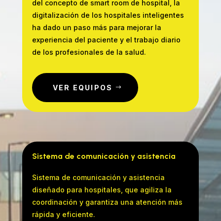
del concepto de smart room de hospital, la
digitalización de los hospitales inteligentes
ha dado un
paso más para mejorar la
experiencia del paciente y el trabajo diario
de los profesionales de la salud.
VER EQUIPOS
Sistema de comunicación y asistencia
Sistema de comunicación y asistencia
diseñado para hospitales, que agiliza la
coordinación y garantiza una atención más
rápida y eficiente.