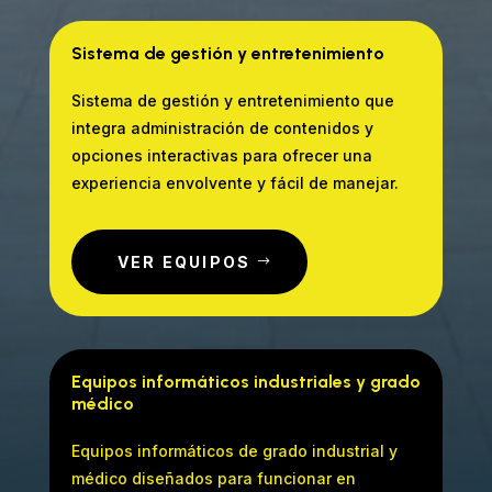
Sistema de gestión y entretenimiento
Sistema de gestión y entretenimiento que
integra administración de contenidos y
opciones interactivas para ofrecer una
experiencia envolvente y fácil de manejar.
VER EQUIPOS
Equipos informáticos industriales y grado
médico
Equipos informáticos de grado industrial y
médico diseñados para funcionar en