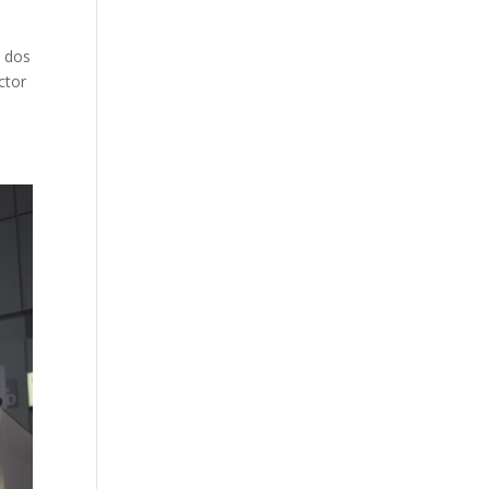
n dos
ctor